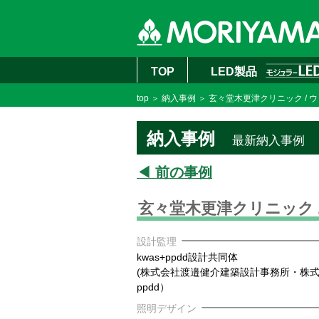
TOP
LED製品
top
＞
納入事例
＞ 玄々堂木更津クリニック /
納入事例
最新納入事例
◀ 前の事例
玄々堂木更津クリニック 
設計監理
kwas+ppdd設計共同体
(株式会社渡邉健介建築設計事務所・株
ppdd）
照明デザイン