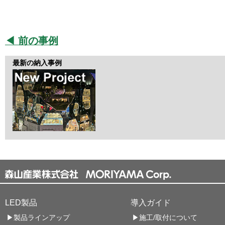
◀ 前の事例
最新の納入事例
LED製品
導入ガイド
▶製品ラインアップ
▶施工/取付について