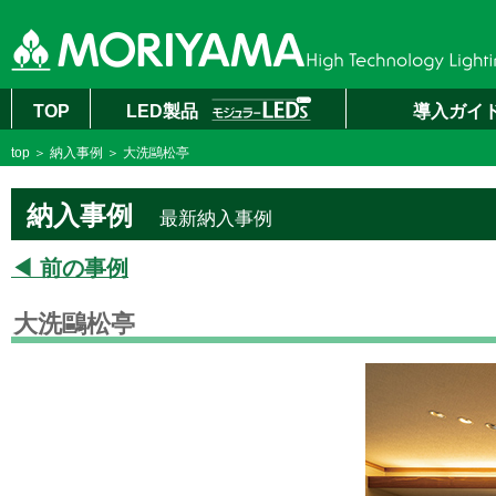
TOP
LED製品
導入ガイ
top
＞
納入事例
＞ 大洗鷗松亭
納入事例
最新納入事例
◀ 前の事例
大洗鷗松亭