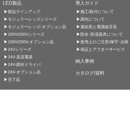
LED製品
導入ガイド
▶製品ラインアップ
▶施工/取付について
▶モジュラーレッズシリーズ
▶調光について
▶モジュラーレッズ-オプション品
▶連結長と電源線亘長
▶100V/200Vシリーズ
▶防水･防湿器具について
▶100V/200V-オプション品
▶使用上のご注意/保守･点検
▶24Vシリーズ
▶保証とアフターサービス
▶24V-直流電源
納入事例
▶24V-調光ドライバ
▶24V-オプション品
カタログ/資料
▶完了品