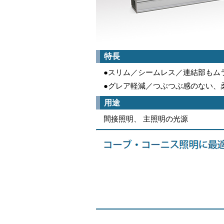
特長
●スリム／シームレス／連結部もム
●グレア軽減／つぶつぶ感のない、
用途
間接照明、 主照明の光源