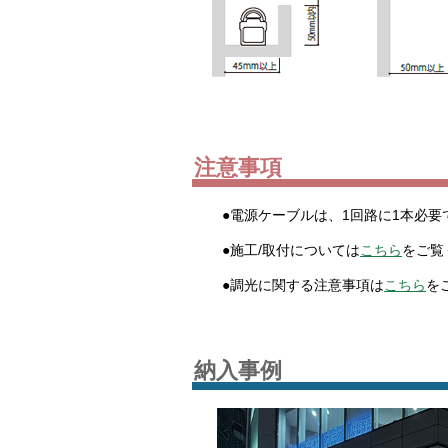
注意事項
●電源ケーブルは、1回路に1本必要
●施工/取付については
こちら
をご覧
●調光に関する注意事項は
こちら
を
納入事例