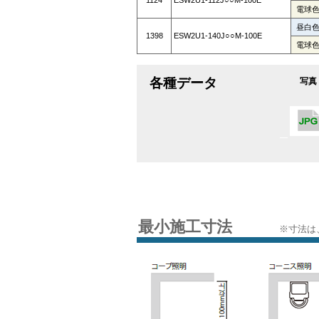
1124
ESW2U1-112J○○M-100E
電球
昼白
1398
ESW2U1-140J○○M-100E
電球
各種データ
写真
最小施工寸法
※寸法は