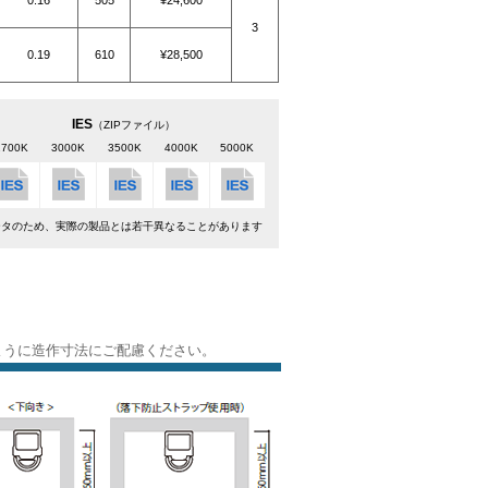
0.16
505
¥24,600
3
0.19
610
¥28,500
IES
（ZIPファイル）
2700K
3000K
3500K
4000K
5000K
ータのため、実際の製品とは若干異なることがあります
ように造作寸法にご配慮ください。