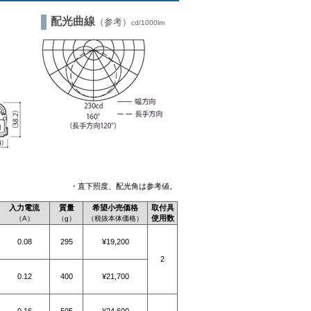
配光曲線
（参考）
cd/1000lm
・直下照度、配光角は参考値。
入力電流
質量
希望小売価格
取付具
使用数
（A）
（g）
（税抜本体価格）
0.08
295
¥19,200
2
0.12
400
¥21,700