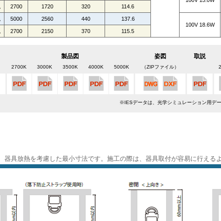
100V 15.0W
色
2700
1720
320
114.6
色
5000
2560
440
137.6
100V 18.6W
色
2700
2150
370
115.5
製品図
姿図
取説
2700K
3000K
3500K
4000K
5000K
（ZIPファイル）
※IESデータは、光学シミュレーション用デ
、器具放熱を考慮した最小寸法です。施工の際は、器具取付が容易に行える