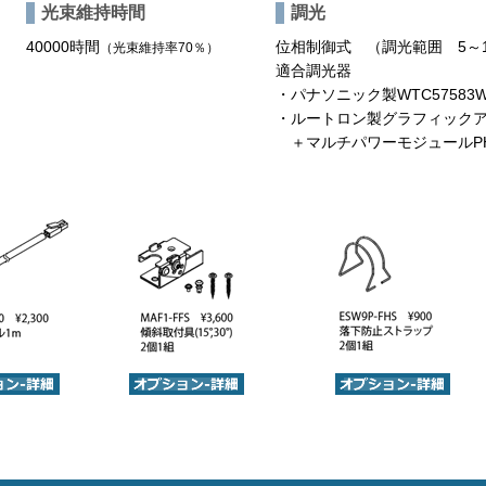
光束維持時間
調光
40000時間
位相制御式 （調光範囲 5～1
（光束維持率70％）
適合調光器
・パナソニック製WTC57583
・ルートロン製グラフィックア
＋マルチパワーモジュールPHPM