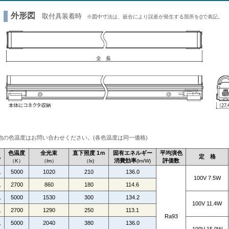
外形図
取付具装着時
※図中寸法は、嵌合により誤差が発生する箇所を()で表記。
載。他の色温度はお問い合わせください。(各色温度は同一価格)
色温度
全光束
直下照度 1ｍ
固有エネルギー
平均演色
色
定 格
消費効率
評価数
（K）
（lm）
（lx)
(lm/W)
色
5000
1020
210
136.0
100V 7.5W
色
2700
860
180
114.6
色
5000
1530
300
134.2
100V 11.4W
色
2700
1290
250
113.1
Ra93
色
5000
2040
380
136.0