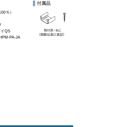
付属品
00％）
W
イQS
-PA-JA