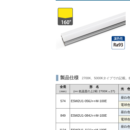
製品仕様
2700K、5000Kタイプでの記
全長
形 名
光 
（mm）
(○○:色温度の上2桁 2700K→27)
昼白
574
ESW2U1-056J○○M-100E
電球
昼白
849
ESW2U1-084J○○M-100E
電球
昼白