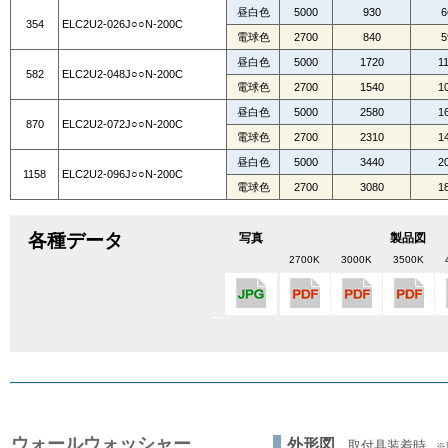
昼白色
5000
930
6
354
ELC2U2-026J○○N-200C
電球色
2700
840
5
昼白色
5000
1720
1
582
ELC2U2-048J○○N-200C
電球色
2700
1540
1
昼白色
5000
2580
1
870
ELC2U2-072J○○N-200C
電球色
2700
2310
1
昼白色
5000
3440
2
1158
ELC2U2-096J○○N-200C
電球色
2700
3080
1
各種データ
写真
製品図
2700K
3000K
3500K
ウォールウォッシャー
外形図
取付具装着時
※図