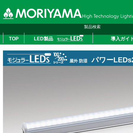
▶
製品検索
TOP
LED製品
導入ガイ
top
＞
LED製品
＞
100Vシリーズ
＞ パワーLEDs200防水非調光
パワーLEDs
屋外 防湿