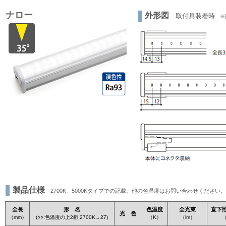
ナロー
外形図
取付具装着時
※図
製品仕様
2700K、5000Kタイプでの記載。他の色温度はお問い合わせください。
全長
形 名
色温度
全光束
直下照
光 色
（mm）
(○○:色温度の上2桁 2700K→27)
（K）
（lm）
（