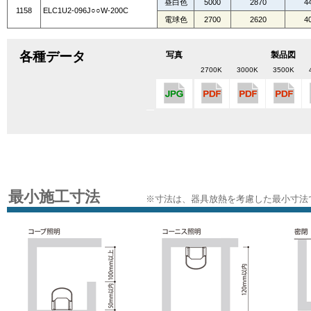
昼白色
5000
2870
4
1158
ELC1U2-096J○○W-200C
電球色
2700
2620
4
各種データ
写真
製品図
2700K
3000K
3500K
最小施工寸法
※寸法は、器具放熱を考慮した最小寸法