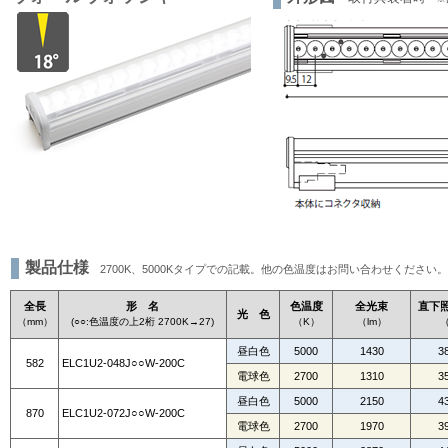
製品仕様
2700K、5000Kタイプでの記載。他の色温度はお問い合わせください。
全長
形 名
色温度
全光束
直下照
光 色
（mm）
(○○:色温度の上2桁 2700K→27)
（K）
（lm）
（
昼白色
5000
1430
3
582
ELC1U2-048J○○W-200C
電球色
2700
1310
3
昼白色
5000
2150
4
870
ELC1U2-072J○○W-200C
電球色
2700
1970
3