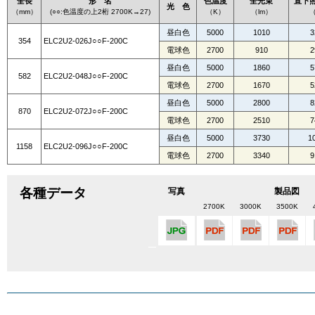
全長
形 名
色温度
全光束
直下照
光 色
（mm）
(○○:色温度の上2桁 2700K→27)
（K）
（lm）
（
昼白色
5000
1010
3
354
ELC2U2-026J○○F-200C
電球色
2700
910
2
昼白色
5000
1860
5
582
ELC2U2-048J○○F-200C
電球色
2700
1670
5
昼白色
5000
2800
8
870
ELC2U2-072J○○F-200C
電球色
2700
2510
7
昼白色
5000
3730
1
1158
ELC2U2-096J○○F-200C
電球色
2700
3340
9
各種データ
写真
製品図
2700K
3000K
3500K