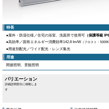
特長
●屋外・防湿仕様／住宅の浴室、洗面所で使用可
（保護等級 IP
●高効率／固有エネルギー消費効率142.8 lm/W
（フロスト・5000
●用途別配光／ワイド配光・レンズ集光
用途
間接照明、景観照明
バリエーション
詳細説明部分に移動しま
す