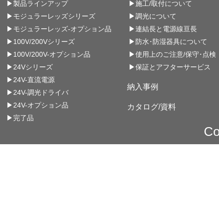
▶製品ラインアップ
▶施工/取付について
▶モジュラーレッズシリーズ
▶調光について
▶モジュラーレッズ-オプション品
▶連結長と電源線亘長
▶100V/200Vシリーズ
▶防水･防湿器具について
▶100V/200V-オプション品
▶使用上のご注意/保守･点検
▶24Vシリーズ
▶保証とアフターサービス
▶24V-直流電源
納入事例
▶24V-調光ドライバ
▶24V-オプション品
カタログ/資料
▶完了品
Co