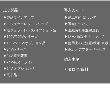
LED製品
導入ガイド
▶製品ラインアップ
▶施工/取付について
▶モジュラーレッズシリーズ
▶調光について
▶モジュラーレッズ-オプション品
▶連結長と電源線亘長
▶100V/200Vシリーズ
▶防水･防湿器具について
▶100V/200V-オプション品
▶使用上のご注意/保守･点検
▶24Vシリーズ
▶保証とアフターサービス
▶24V-直流電源
納入事例
▶24V-調光ドライバ
▶24V-オプション品
カタログ/資料
▶完了品