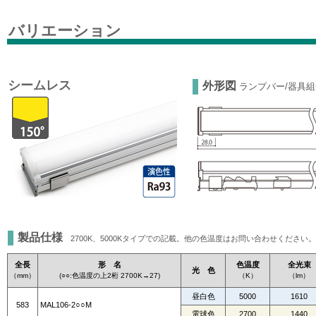
バリエーション
シームレス
外形図
ランプバー/器具
製品仕様
2700K、5000Kタイプでの記載。他の色温度はお問い合わせください。
全長
形 名
色温度
全光束
光 色
（mm）
(○○:色温度の上2桁 2700K→27)
（K）
（lm）
昼白色
5000
1610
583
MAL106-2○○M
電球色
2700
1440