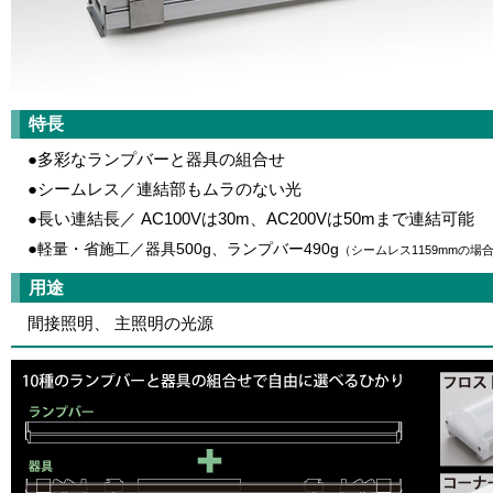
特長
●多彩なランプバーと器具の組合せ
●シームレス／連結部もムラのない光
●長い連結長／ AC100Vは30m、AC200Vは50mまで連結可能
●
軽量・省施工／器具500g、ランプバー490g
（シームレス1159mmの場
用途
間接照明、 主照明の光源