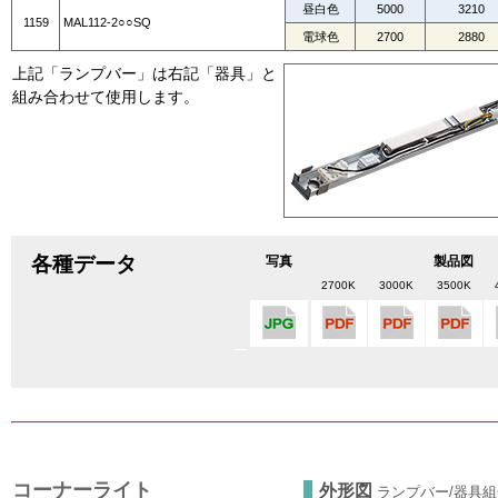
昼白色
5000
3210
1159
MAL112-2○○SQ
電球色
2700
2880
上記「ランプバー」は右記「器具」と
組み合わせて使用します。
各種データ
写真
製品図
2700K
3000K
3500K
コーナーライト
外形図
ランプバー/器具