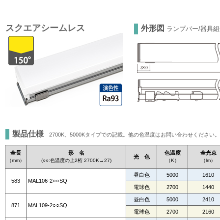
スクエアシームレス
外形図
ランプバー/器具
製品仕様
2700K、5000Kタイプでの記載。他の色温度はお問い合わせください。
全長
形 名
色温度
全光束
光 色
（mm）
(○○:色温度の上2桁 2700K→27)
（K）
（lm）
昼白色
5000
1610
583
MAL106-2○○SQ
電球色
2700
1440
昼白色
5000
2410
871
MAL109-2○○SQ
電球色
2700
2160