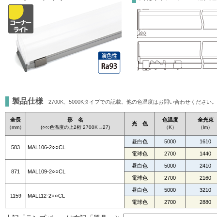
製品仕様
2700K、5000Kタイプでの記載。他の色温度はお問い合わせください
全長
形 名
色温度
全光束
光 色
（mm）
(○○:色温度の上2桁 2700K→27)
（K）
（lm）
昼白色
5000
1610
583
MAL106-2○○CL
電球色
2700
1440
昼白色
5000
2410
871
MAL109-2○○CL
電球色
2700
2160
昼白色
5000
3210
1159
MAL112-2○○CL
電球色
2700
2880